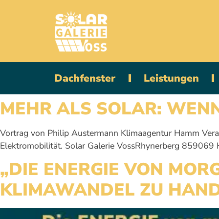
Dachfenster
Leistungen
MEHR ALS SOLAR: WENN
Vortrag von Philip Austermann Klimaagentur Hamm Ve
Elektromobilität. Solar Galerie VossRhynerberg 8590
„DIE ENERGIE VON MORG
KLIMAWANDEL ZU HAND