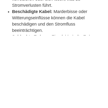
Stromverlusten führt.
Beschädigte Kabel:
Marderbisse oder
Witterungseinflüsse können die Kabel
beschädigen und den Stromfluss
beeinträchtigen.
Schlechte Erdung:
Eine fehlerhafte Erdung
kann zu Sicherheitsproblemen und Ausfällen
führen, besonders bei Blitzschlag oder
Überspannungen.
Fehlerbehebung:
Regelmäßige Sichtprüfung:
Überprüfen Sie
regelmäßig die Verkabelung und
Steckverbindungen auf Beschädigungen oder
Korrosion. Lassen Sie verdächtige Stellen von
einem Fachmann untersuchen und reparieren.
Schutzmaßnahmen gegen Tiere:
Installieren